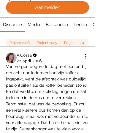
Aanmelden
Discussie
Media
Bestanden
Leden
Over
Project 2026
Project 2025
Project 2024
A.Cosse
20 april 2026
Vanmorgen begon de dag met een ontbijt 
om acht uur. Iedereen had zijn koffer al 
ingepakt, want de afspraak was duidelijk: 
pas ontbijten als de koffer beneden stond. 
En dat werkte, om klokslag negen uur zat 
iedereen in de bus om te vertrekken.
Tenminste… dat was de bedoeling. Er zou 
een iets kleinere bus komen dan op de 
heenweg, maar wel met voldoende ruimte 
voor alle bagage. Dat bleek helaas niet zo 
te zijn. De aanhanger was te klein voor al 