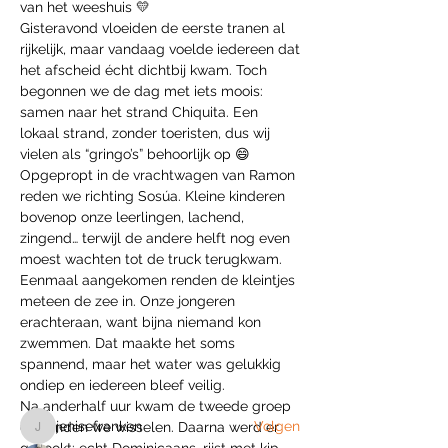
van het weeshuis 💛
Gisteravond vloeiden de eerste tranen al 
rijkelijk, maar vandaag voelde iedereen dat 
het afscheid écht dichtbij kwam. Toch 
begonnen we de dag met iets moois: 
samen naar het strand Chiquita. Een 
lokaal strand, zonder toeristen, dus wij 
vielen als “gringo’s” behoorlijk op 😄
Opgepropt in de vrachtwagen van Ramon 
reden we richting Sosúa. Kleine kinderen 
bovenop onze leerlingen, lachend, 
zingend… terwijl de andere helft nog even 
moest wachten tot de truck terugkwam. 
Eenmaal aangekomen renden de kleintjes 
Over
meteen de zee in. Onze jongeren 
Welkom bij de groep! Je kunt contact
erachteraan, want bijna niemand kon 
leggen met andere leden
...
Meer lezen
zwemmen. Dat maakte het soms 
spannend, maar het water was gelukkig 
ondiep en iedereen bleef veilig.
leden
Na anderhalf uur kwam de tweede groep 
jenisefranken
Volgen
en konden we wisselen. Daarna werd er 
jenisefranken