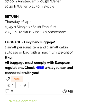
07:00 h Amsterdam > 08.50 Wenen
10.20 h Wenen > 11.50 h Skopje
RETURN
Thursday 16 april
15.45 h Skopje > 18.10h Frankfurt
20.50 h Frankfurt > 22.00 h Amsterdam
LUGGAGE > Only handluggage!
1 small personal item and 1 small cabin 
suitcase or bag with a maximum 
weight of 
8 kg.
All baggage must comply with European 
regulations. Check 
HERE
 what you can and 
cannot take with you!
2026
0
0
145
Write a comment...