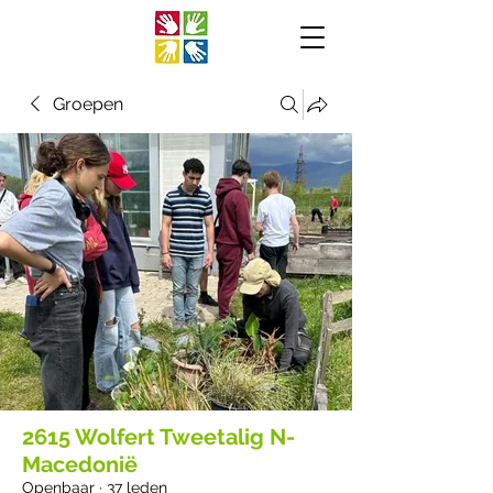
Groepen
2615 Wolfert Tweetalig N-
Macedonië
Openbaar
·
37 leden