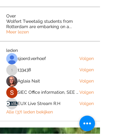
Over
Wolfert Tweetalig students from
Rotterdam are embarking on a
...
Meer lezen
leden
sjoerd.verhoef
Volgen
133438
Volgen
133438
Aglaia Nait
Volgen
SIEC Office information, SEE region
Volgen
EUX Live Stream R.H
Volgen
Alle (37) leden bekijken