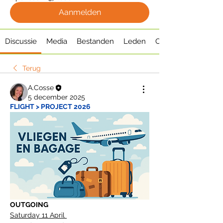
Aanmelden
Discussie
Media
Bestanden
Leden
Over
Terug
A.Cosse
5 december 2025
FLIGHT > PROJECT 2026 
OUTGOING
Saturday 11 April 