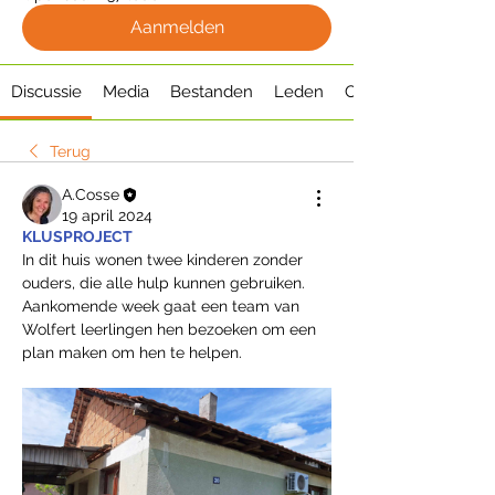
Aanmelden
Discussie
Media
Bestanden
Leden
Over
Terug
A.Cosse
19 april 2024
KLUSPROJECT
In dit huis wonen twee kinderen zonder 
ouders, die alle hulp kunnen gebruiken. 
Aankomende week gaat een team van 
Wolfert leerlingen hen bezoeken om een 
plan maken om hen te helpen.