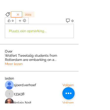
2024
0
0
Plaats een opmerking...
Over
Wolfert Tweetalig students from
Rotterdam are embarking on a
...
Meer lezen
leden
sjoerd.verhoef
Volgen
133438
Volgen
133438
Aglaia Nait
Volgen