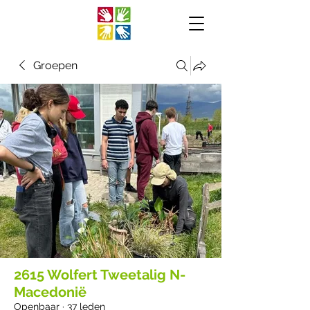
Groepen
2615 Wolfert Tweetalig N-
Macedonië
Openbaar
·
37 leden