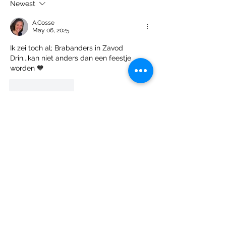
Newest
A.Cosse
May 06, 2025
Ik zei toch al; Brabanders in Zavod 
Drin...kan niet anders dan een feestje 
worden 🧡
Like
Reply
Over
Welkom bij de groep! Je kunt contact
leggen met andere leden
...
Meer lezen
leden
Daphne
Volgen
Meike van Doremalen
Volgen
Rene Gijselhart
Volgen