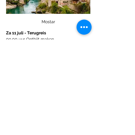
Mostar
Za 11 juli - Terugreis
09.00 uur Ontbijt maken
Opruimen ontbijtspullen 
Afhalen van de lakens 
Je hutje/kamer netjes achter laten. 
Opruimen andere ruimtes.
11.00 uur koffers naar beneden
11.30 uur Vertrek naar Sarajevo airport
13.15 uur rechtstreeks door de beveiliging
15.15 uur Vertrek naar Weeze
17.25 uur Aankomst in Weeze
Project 2026
1
1
0
377
Write a comment...