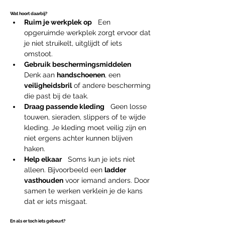
Wat hoort daarbij?
Ruim je werkplek op
   Een 
opgeruimde werkplek zorgt ervoor dat 
je niet struikelt, uitglijdt of iets 
omstoot.
Gebruik beschermingsmiddelen
Denk aan 
handschoenen
, een 
veiligheidsbril
 of andere bescherming 
die past bij de taak. 
Draag passende kleding
   Geen losse 
touwen, sieraden, slippers of te wijde 
kleding. Je kleding moet veilig zijn en 
niet ergens achter kunnen blijven 
haken.
Help elkaar
   Soms kun je iets niet 
alleen. Bijvoorbeeld een 
ladder 
vasthouden
 voor iemand anders. Door 
samen te werken verklein je de kans 
dat er iets misgaat.
En als er toch iets gebeurt?