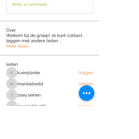
Write a comment...
Over
Welkom bij de groep! Je kunt contact
leggen met andere leden
...
Meer lezen
leden
k.verplanke
Volgen
k.verplanke
marisleliveld
Volgen
marisleliveld
zoey.seinen
Volgen
zoey.seinen
novakabbedijk
Volgen
novakabbedijk
demivanderweide2010
Volgen
demivanderweide2010
Alle (51) leden bekijken