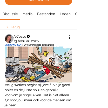
Discussie
Media
Bestanden
Leden
Over
Terug
A.Cosse
23 februari 2026
VEILIG WERKEN
 > En waarom dat zo belangrijk is!
Veilig werken begint bij jezelf. Als je goed 
oplet en de juiste spullen gebruikt, 
voorkom je ongelukken. Dat is niet alleen 
fijn voor jou, maar ook voor de mensen om 
je heen.