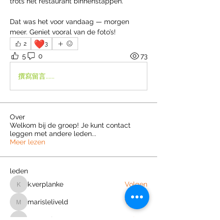
trots het restaurant binnenstappen.
Dat was het voor vandaag — morgen 
meer. Geniet vooral van de foto’s!
❤️
2
3
5
0
73
撰寫留言......
Over
Welkom bij de groep! Je kunt contact
leggen met andere leden
...
Meer lezen
leden
k.verplanke
Volgen
k.verplanke
marisleliveld
Volgen
marisleliveld
zoey.seinen
Volgen