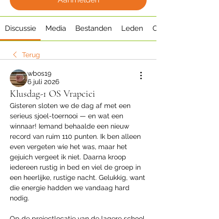
Discussie
Media
Bestanden
Leden
Over
Terug
wbos19
6 juli 2026
Klusdag-1 OS Vrapcici
Gisteren sloten we de dag af met een 
serieus sjoel-toernooi — en wat een 
winnaar! Iemand behaalde een nieuw 
record van ruim 110 punten. Ik ben alleen 
even vergeten wie het was, maar het 
gejuich vergeet ik niet. Daarna kroop 
iedereen rustig in bed en viel de groep in 
een heerlijke, rustige nacht. Gelukkig, want 
die energie hadden we vandaag hard 
nodig.
Op de projectlocatie van de lagere school 