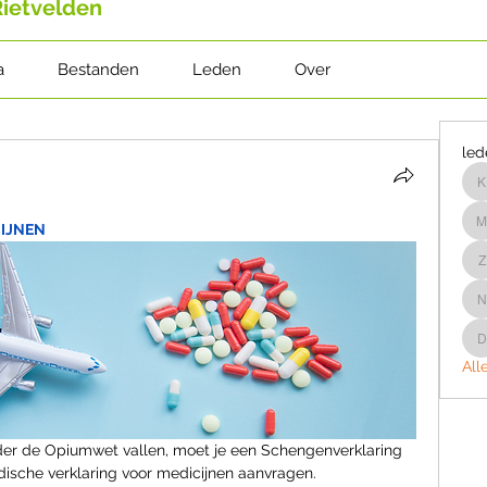
Rietvelden
a
Bestanden
Leden
Over
led
k
IJNEN
m
z
n
All
der de Opiumwet vallen, moet je een Schengenverklaring 
ische verklaring voor medicijnen aanvragen. 