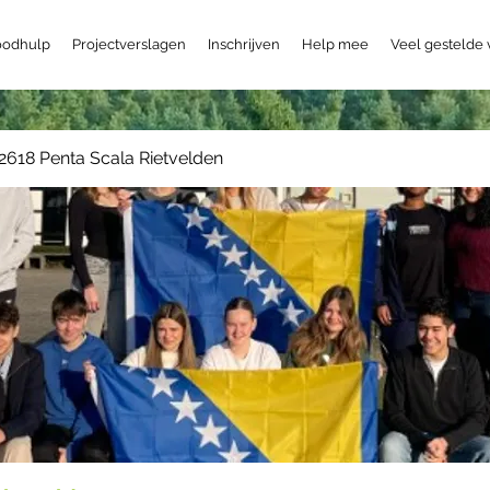
odhulp
Projectverslagen
Inschrijven
Help mee
Veel gestelde
2618 Penta Scala Rietvelden