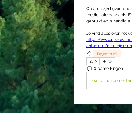
Opiaten zijn bijvoorbeel
medicinale cannabis. Ee
gebruikt en is handig al
https://www.rijksover
antwoord/medicijnen-m
Project 2026
0
0 opmerkingen
Escribir un comentario