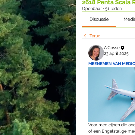
2618 Penta Scala 
Openbaar
·
51 leden
Discussie
Medi
Terug
A.Cosse
23 april 2025
MEENEMEN VAN MEDIC
Voor medicijnen die on
of een Engelstalige med