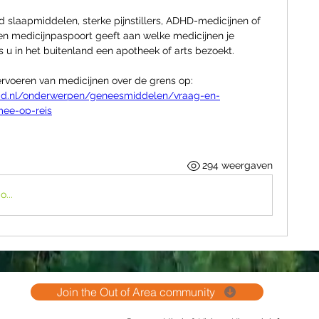
d slaapmiddelen, sterke pijnstillers, ADHD-medicijnen of 
n medicijnpaspoort geeft aan welke medicijnen je 
s u in het buitenland een apotheek of arts bezoekt.
Je vind alles over het vervoeren van medicijnen over de grens op: 
heid.nl/onderwerpen/geneesmiddelen/vraag-en-
ee-op-reis
294 weergaven
...
Join the Out of Area community