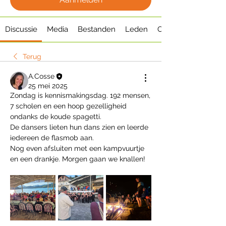
Discussie
Media
Bestanden
Leden
Over
Terug
A.Cosse
25 mei 2025
Zondag is kennismakingsdag. 192 mensen, 
7 scholen en een hoop gezelligheid 
ondanks de koude spagetti.
De dansers lieten hun dans zien en leerde 
iedereen de flasmob aan.
Nog even afsluiten met een kampvuurtje 
en een drankje. Morgen gaan we knallen!