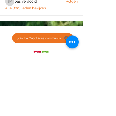
bas verdoold
Volgen
bas verdoold
Alle (120) leden bekijken
Join the Out of Area community
Stichting Out of Area
Geysselberg 41 5856BB Wellerlooi
T
+31 (0)6 135 22 589
E
info@outofarea.nl
KvK Ehv
17150251
Fiscaal nr
812144624
Rabobank NL48RABO
0132 7822 00
Purpose, Missie & Visie
Ons team