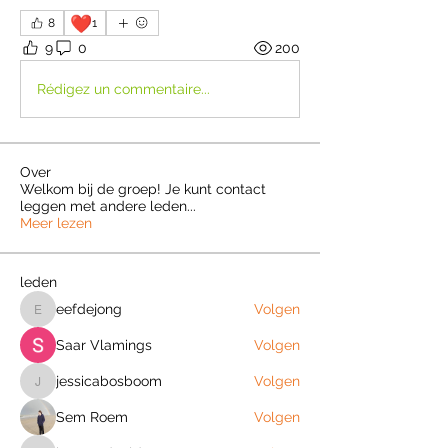
❤️
8
1
9
0
200
Rédigez un commentaire...
Over
Welkom bij de groep! Je kunt contact
leggen met andere leden
...
Meer lezen
leden
eefdejong
Volgen
eefdejong
Saar Vlamings
Volgen
jessicabosboom
Volgen
jessicabosboom
Sem Roem
Volgen