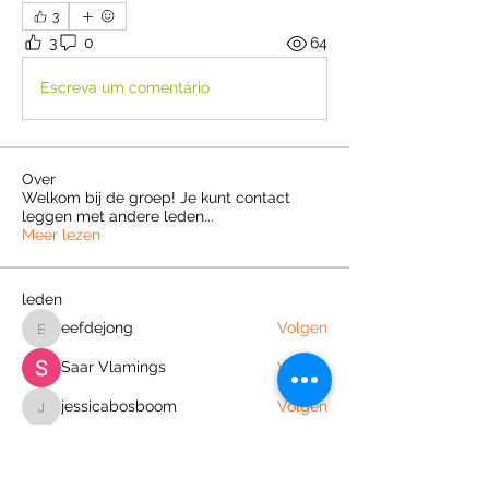
3
3
0
64
Escreva um comentário
Over
Welkom bij de groep! Je kunt contact
leggen met andere leden
...
Meer lezen
leden
eefdejong
Volgen
eefdejong
Saar Vlamings
Volgen
jessicabosboom
Volgen
jessicabosboom
Sem Roem
Volgen
bas verdoold
Volgen