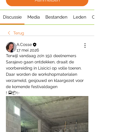
Discussie
Media
Bestanden
Leden
Over
Terug
A.Cosse
17 mei 2026
Terwijl vandaag zo’n 150 deelnemers 
Sarajevo gaan ontdekken, draait de 
voorbereiding in Lisicici op volle toeren. 
Daar worden de workshopmaterialen 
verzameld, gesjouwd en klaargezet voor 
de komende festivaldagen
! 🚍📦✨