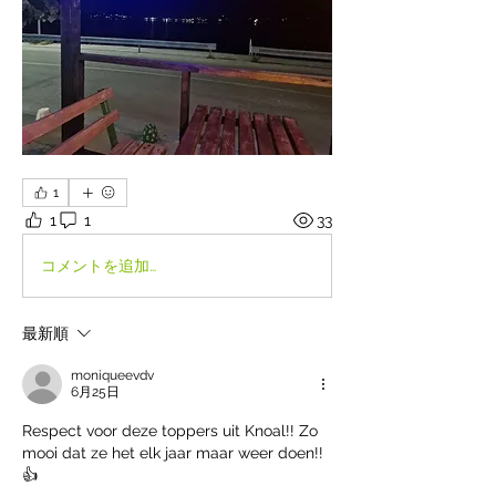
1
1
1
33
コメントを追加…
最新順
moniqueevdv
6月25日
Respect voor deze toppers uit Knoal!! Zo 
mooi dat ze het elk jaar maar weer doen!! 
👍