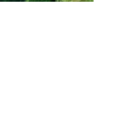
Join the Out of Area community
Stichting Out of Area
Geysselberg 41 5856BB Wellerlooi
T
+31 (0)6 135 22 589
E
info@outofarea.nl
KvK Ehv
17150251
Fiscaal nr
812144624
Rabobank NL48RABO
0132 7822 00
Purpose, Missie & Visie
Ons team
Verslag projectjaar
Betalingsbeleid
Ongevallenverzekering