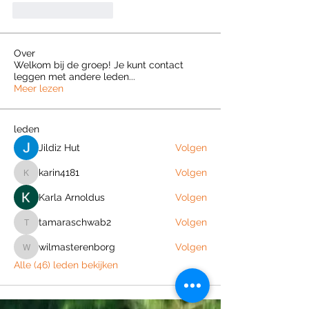
いいね！
返信
Over
Welkom bij de groep! Je kunt contact
leggen met andere leden
...
Meer lezen
leden
Jildiz Hut
Volgen
karin4181
Volgen
karin4181
Karla Arnoldus
Volgen
tamaraschwab2
Volgen
tamaraschwab2
wilmasterenborg
Volgen
wilmasterenborg
Alle (46) leden bekijken