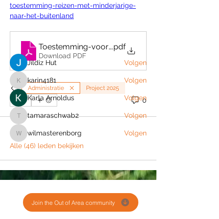
Welkom bij de groep! Je kunt contact
toestemming-reizen-met-minderjarige-
leggen met andere leden
...
naar-het-buitenland
Meer lezen
Toestemming-voor-reizen-met-een-minderjarige-
.pdf
leden
Download PDF
Jildiz Hut
Volgen
karin4181
Volgen
karin4181
Administratie
Project 2025
Karla Arnoldus
Volgen
0
0
tamaraschwab2
Volgen
tamaraschwab2
wilmasterenborg
Volgen
wilmasterenborg
Alle (46) leden bekijken
Join the Out of Area community