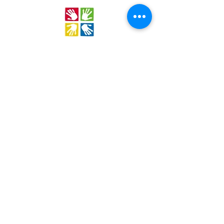
Stichting Out of Area
Geysselberg 41 5856BB Wellerlooi
T
+31 (0)6 135 22 589
E
info@outofarea.nl
KvK Ehv
17150251
Fiscaal nr
812144624
Rabobank NL48RABO
0132 7822 00
Purpose, Missie & Visie
Ons team
Verslag projectjaar
Betalingsbeleid
Ongevallenverzekering
Nieuwsbrief
Statuten
Algemene Voorwaarden
Jaarcijfers