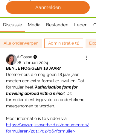
Aanmelden
Discussie
Media
Bestanden
Leden
Over
Alle onderwerpen
Administratie (1)
Excursie (0)
A.Cosse
28 februari 2024
BEN JE NOG GEEN 18 JAAR?
Deelnemers die nog geen 18 jaar jaar 
moeten een extra formulier invullen. Dat 
formulier heet
'Authorisation form for 
traveling abroad with a minor'. 
Dit 
formulier dient ingevuld en ondertekend 
meegenomen te worden.
Meer informatie is te vinden via: 
https://www.rijksoverheid.nl/documenten/
formulieren/2014/02/06/formulier-
Over