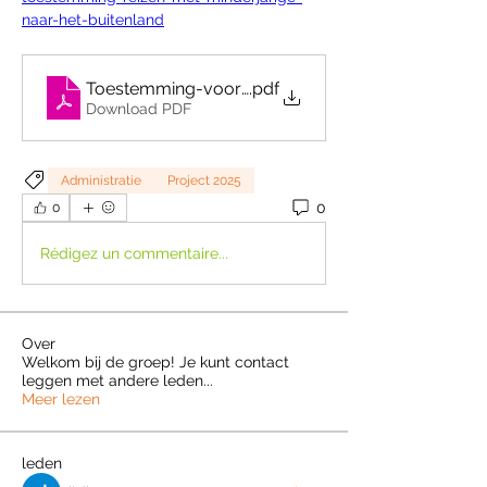
naar-het-buitenland
Toestemming-voor-reizen-met-een-minderjarige-
.pdf
Download PDF
Administratie
Project 2025
0
0
Rédigez un commentaire...
Over
Welkom bij de groep! Je kunt contact
leggen met andere leden
...
Meer lezen
leden