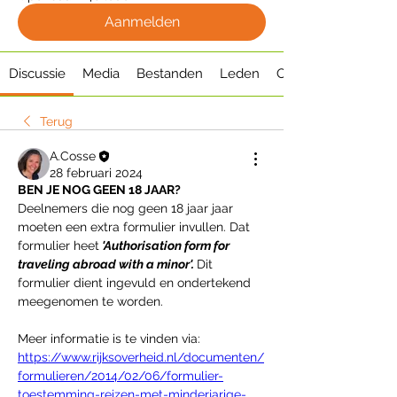
Aanmelden
Discussie
Media
Bestanden
Leden
Over
Terug
A.Cosse
28 februari 2024
BEN JE NOG GEEN 18 JAAR?
Deelnemers die nog geen 18 jaar jaar 
moeten een extra formulier invullen. Dat 
formulier heet
'Authorisation form for 
traveling abroad with a minor'. 
Dit 
formulier dient ingevuld en ondertekend 
meegenomen te worden.
Meer informatie is te vinden via: 
https://www.rijksoverheid.nl/documenten/
formulieren/2014/02/06/formulier-
toestemming-reizen-met-minderjarige-