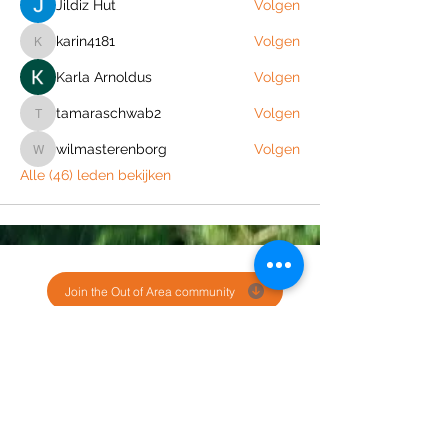
Jildiz Hut
Volgen
karin4181
Volgen
karin4181
Karla Arnoldus
Volgen
tamaraschwab2
Volgen
tamaraschwab2
wilmasterenborg
Volgen
wilmasterenborg
Alle (46) leden bekijken
Join the Out of Area community
Stichting Out of Area