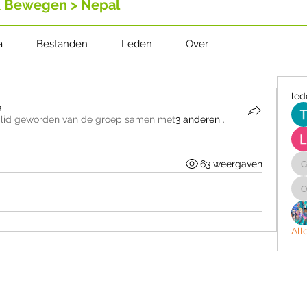
& Bewegen > Nepal
a
Bestanden
Leden
Over
led
a
·
lid geworden van de groep samen met
3 anderen
.
a
63 weergaven
o
All