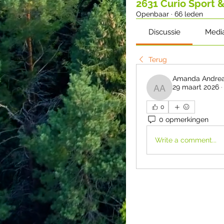
2631 Curio Sport 
Openbaar
·
66 leden
Discussie
Medi
Terug
Amanda Andre
29 maart 2026
Amanda Andre
0
0 opmerkingen
Write a comment...