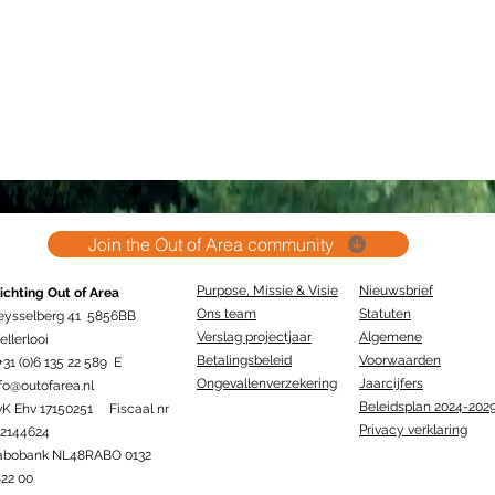
Join the Out of Area community
Purpose, Missie & Visie
Nieuwsbrief
ichting Out of Area
Ons team
Statuten
eysselberg 41 5856BB
Verslag projectjaar
Algemene
llerlooi
Betalingsbeleid
Voorwaarden
+31 (0)6 135 22 589 E
Ongevallenverzekering
Jaarcijfers
fo@outofarea.nl
Beleidsplan 2024-202
vK Ehv 17150251 Fiscaal nr
Privacy verklaring
12144624
abobank NL48RABO 0132
22 00