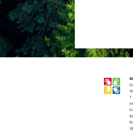
St
G
We
T 
in
K
8
R
78