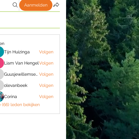
Aanmelden
en
Tijn Huizinga
Volgen
Liam Van Hengel
Volgen
Guusjewillemsen06a
Volgen
Guusjewillemsen06a
olevanbeek
Volgen
levanbeek
Corina
Volgen
e (66) leden bekijken