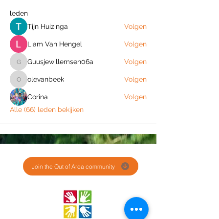
leden
Tijn Huizinga
Volgen
Liam Van Hengel
Volgen
Guusjewillemsen06a
Volgen
Guusjewillemsen06a
olevanbeek
Volgen
olevanbeek
Corina
Volgen
Alle (66) leden bekijken
Join the Out of Area community