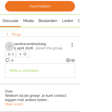
Aanmelden
Discussie
Media
Bestanden
Leden
Over
Terug
sandravanderploeg
5 april 2026
·
joined the group.
sandravanderploeg
0
0
82
Write a comment...
Over
Welkom bij de groep! Je kunt contact
leggen met andere leden
...
Meer lezen