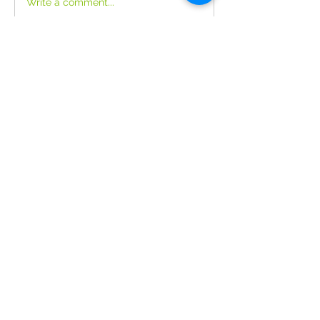
Write a comment...
Over
Avans studenten social work en
verpleegkunde gaan in april 2
...
Meer lezen
Join the Out of Area community
Stichting Out of Area
Geysselberg 41 5856BB Wellerlooi
T
+31 (0)6 135 22 589
E
info@outofarea.nl