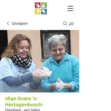
Groepen
2640 Avans 's-
Hertogenbosch
Openbaar
·
245 leden