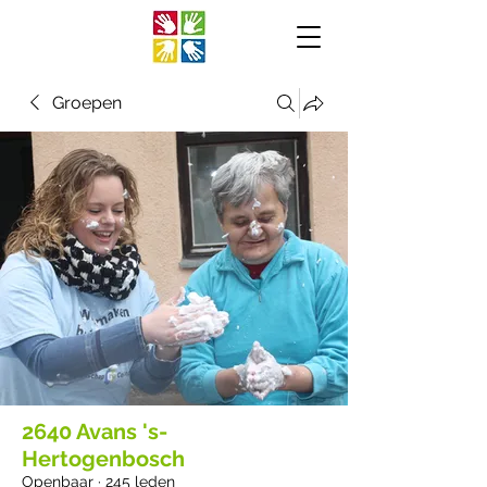
Groepen
2640 Avans 's-
Hertogenbosch
Openbaar
·
245 leden