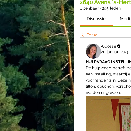
2640 Avans 's-He
Openbaar
·
245 leden
Discussie
Medi
Terug
A.Cosse
20 januari 2025
HULPVRAAG INSTELLI
De hulpvraag betreft h
een instelling, waarbi
voorhanden zijn. Deze h
tillen, douchen, verscho
worden uitgevoerd. 