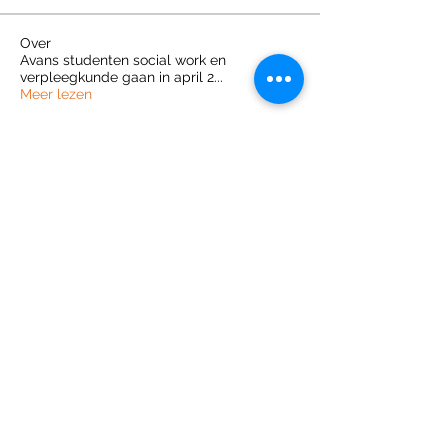
Over
Avans studenten social work en
verpleegkunde gaan in april 2
...
Meer lezen
Join the Out of Area community
Stichting Out of Area
Geysselberg 41 5856BB Wellerlooi
T
+31 (0)6 135 22 589
E
info@outofarea.nl
KvK Ehv
17150251
Fiscaal nr
812144624
Rabobank NL48RABO
0132 7822 00