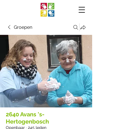
Groepen
2640 Avans 's-
Hertogenbosch
Openbaar
·
245 leden