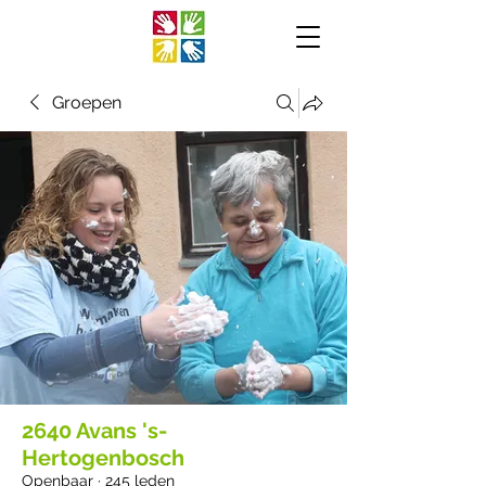
Groepen
2640 Avans 's-
Hertogenbosch
Openbaar
·
245 leden