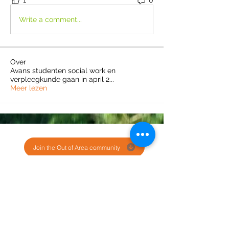
1
0
Write a comment...
Over
Avans studenten social work en
verpleegkunde gaan in april 2
...
Meer lezen
Join the Out of Area community
Stichting Out of Area
Geysselberg 41 5856BB Wellerlooi