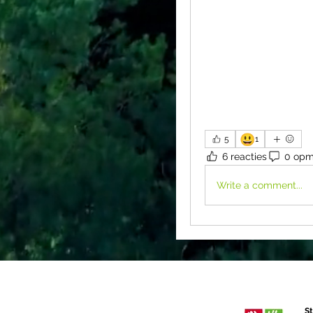
😃
5
1
6 reacties
0 opm
Write a comment...
St