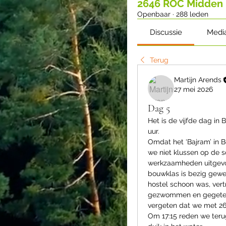
2646 ROC Midden 
Openbaar
·
288 leden
Discussie
Medi
Terug
Martijn Arends
27 mei 2026
Dag 5
Het is de vijfde dag in
uur. 
Omdat het ‘Bajram’ in Bo
we niet klussen op de 
werkzaamheden uitgevoe
bouwklas is bezig gewe
hostel schoon was, ver
gezwommen en gegeten.
vergeten dat we met 26
Om 17:15 reden we terug