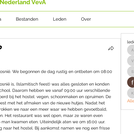
Nederland VevA
a
Bestanden
Leden
Over
led
v
 Bosnië. We begonnen de dag rustig en ontbeten om 08:00 
s
snië is, (Islamitisch feest) was alles gesloten en konden 
school. Daarom hebben we vanaf 09:00 uur verschillende 
rd bij het hostel: vegen, schoonmaken en opruimen. De 
All
est met het afmaken van de nieuwe hutjes. Nadat het 
trokken we naar een meer waar we hebben gevoetbald, 
 Het restaurant was wel open, maar ze waren even 
 man kwamen eten. Uiteindelijk aten we om 16:00 uur. 
 naar het hostel. Bij aankomst namen we nog een frisse 