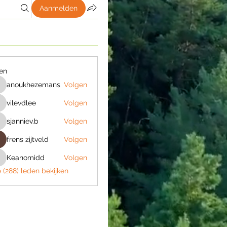
Aanmelden
en
anoukhezemans
Volgen
anoukhezemans
vilevdlee
Volgen
ilevdlee
sjanniev.b
Volgen
janniev.b
frens zijtveld
Volgen
Keanomidd
Volgen
Keanomidd
e (288) leden bekijken