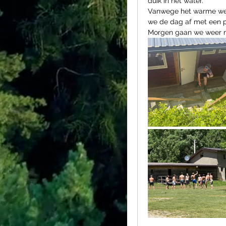
duik in het water. 
Vanwege het warme wee
we de dag af met een pa
Morgen gaan we weer na