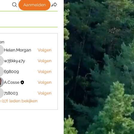
Aanmelden
en
Helen.Morgan
Volgen
Helen.Morgan
w7jtkky47y
Volgen
7jtkky47y
698009
Volgen
698009
A.Cosse
Volgen
718003
Volgen
18003
e (17) leden bekijken