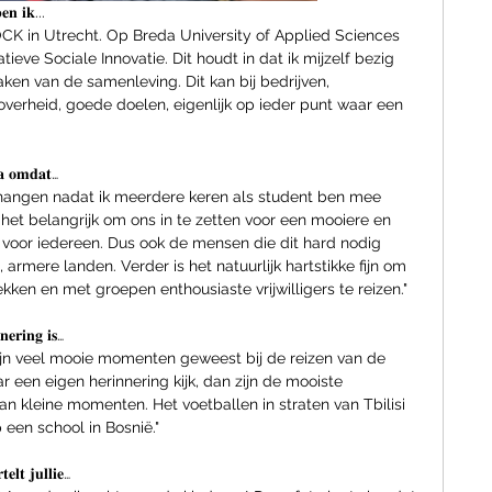
𝐞𝐧 𝐢𝐤...
CK in Utrecht. Op Breda University of Applied Sciences 
ieve Sociale Innovatie. Dit houdt in dat ik mijzelf bezig 
ken van de samenleving. Dit kan bij bedrijven, 
overheid, goede doelen, eigenlijk op ieder punt waar een 
𝐚 𝐨𝐦𝐝𝐚𝐭…
en hangen nadat ik meerdere keren als student ben mee 
 het belangrijk om ons in te zetten voor een mooiere en 
voor iedereen. Dus ook de mensen die dit hard nodig 
 armere landen. Verder is het natuurlijk hartstikke fijn om 
kken en met groepen enthousiaste vrijwilligers te reizen."
𝐧𝐞𝐫𝐢𝐧𝐠 𝐢𝐬…
zijn veel mooie momenten geweest bij de reizen van de 
ar een eigen herinnering kijk, dan zijn de mooiste 
n kleine momenten. Het voetballen in straten van Tbilisi 
een school in Bosnië."
𝐭𝐞𝐥𝐭 𝐣𝐮𝐥𝐥𝐢𝐞…