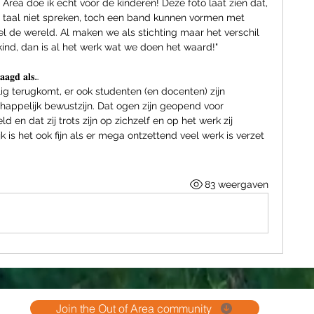
Area doe ik echt voor de kinderen! Deze foto laat zien dat, 
 taal niet spreken, toch een band kunnen vormen met 
el de wereld. Al maken we als stichting maar het verschil 
kind, dan is al het werk wat we doen het waard!"
𝐚𝐚𝐠𝐝 𝐚𝐥𝐬…
ig terugkomt, er ook studenten (en docenten) zijn 
appelijk bewustzijn. Dat ogen zijn geopend voor 
 en dat zij trots zijn op zichzelf en op het werk zij 
k is het ook fijn als er mega ontzettend veel werk is verzet 
83 weergaven
Join the Out of Area community