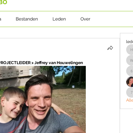
ABO
a
Bestanden
Leden
Over
led
PROJECTLEIDER > Jeffrey van Houwelingen
w
7
All