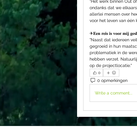
"Het werk binnen Out of 
ondanks dat we elkaars
allerlei mensen over he
voor het leven van één 
✈𝐄𝐞𝐧 𝐫𝐞𝐢𝐬 𝐢𝐬 𝐯𝐨𝐨𝐫 𝐦𝐢𝐣 𝐠𝐞𝐬
"Naast dat iedereen veil
gegroeid in hun maatsch
problematiek in de wereld
hebben verzet. Natuurlij
op de projectlocatie."
0
0 opmerkingen
Write a comment...