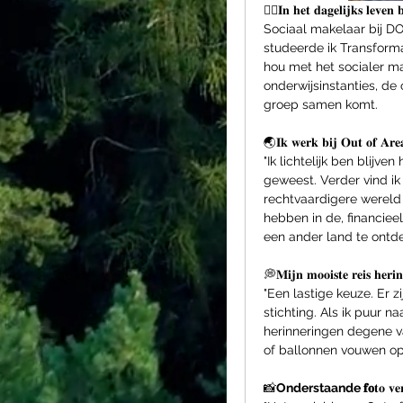
🕵‍♂𝐈𝐧 𝐡𝐞𝐭 𝐝𝐚𝐠𝐞𝐥𝐢𝐣𝐤𝐬 𝐥𝐞𝐯𝐞𝐧 
Sociaal makelaar bij DO
studeerde ik Transformat
hou met het socialer ma
onderwijsinstanties, de 
groep samen komt. 
🌏𝐈𝐤 𝐰𝐞𝐫𝐤 𝐛𝐢𝐣 𝐎𝐮𝐭 𝐨𝐟 𝐀𝐫
"Ik lichtelijk ben blijv
geweest. Verder vind ik
rechtvaardigere wereld 
hebben in de, financieel,
een ander land te ontde
💭𝐌𝐢𝐣𝐧 𝐦𝐨𝐨𝐢𝐬𝐭𝐞 𝐫𝐞𝐢𝐬 𝐡𝐞𝐫𝐢𝐧
"Een lastige keuze. Er 
stichting. Als ik puur na
herinneringen degene va
of ballonnen vouwen op 
📸
Onderstaande 𝐟𝐨
𝐭𝐨 𝐯𝐞𝐫