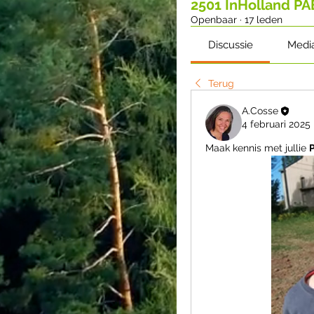
2501 InHolland P
Openbaar
·
17 leden
Discussie
Medi
Terug
A.Cosse
4 februari 2025
Maak kennis met jullie 