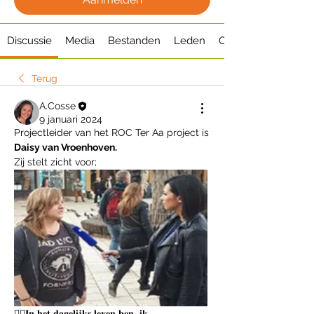
Discussie
Media
Bestanden
Leden
Over
Terug
A.Cosse
9 januari 2024
Projectleider van het ROC Ter Aa project is 
Daisy van Vroenhoven.
Zij stelt zicht voor;
🕵‍♂𝐈𝐧 𝐡𝐞𝐭 𝐝𝐚𝐠𝐞𝐥𝐢𝐣𝐤𝐬 𝐥𝐞𝐯𝐞𝐧 𝐛𝐞𝐧  𝐢𝐤...