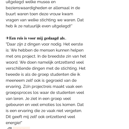
uitgelegd welke musea en 
bezienswaardigheden er allemaal in de 
buurt waren toen deze vrouw kwam 
vragen van welke stichting we waren. Dat 
heb ik ze natuurlijk even uitgelegd!”
✈𝐄𝐞𝐧 𝐫𝐞𝐢𝐬 𝐢𝐬 𝐯𝐨𝐨𝐫 𝐦𝐢𝐣 𝐠𝐞𝐬𝐥𝐚𝐚𝐠𝐝 𝐚𝐥𝐬…
"Daar zijn 2 dingen voor nodig. Het eerste 
is: We hebben de mensen kunnen helpen 
met ons project. In de breedste zin van het 
woord. We doen namelijk ontzettend veel 
verschillende dingen met de stichting. Het 
tweede is als de groep studenten die ik 
meeneem zelf ook is gegroeid van de 
ervaring. Zo’n projectreis maakt vaak een 
groepsproces los waar de studenten veel 
van leren. Je ziet in een groep veel 
gebeuren en veel emoties los komen. Dat 
is een ervaring die ze vaak niet vergeten. 
Dit geeft mij zelf ook ontzettend veel 
energie!"