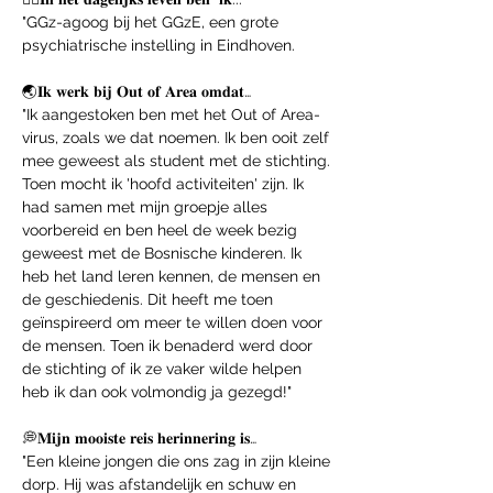
"GGz-agoog bij het GGzE, een grote 
psychiatrische instelling in Eindhoven. 
🌏𝐈𝐤 𝐰𝐞𝐫𝐤 𝐛𝐢𝐣 𝐎𝐮𝐭 𝐨𝐟 𝐀𝐫𝐞𝐚 𝐨𝐦𝐝𝐚𝐭…
"Ik aangestoken ben met het Out of Area-
virus, zoals we dat noemen. Ik ben ooit zelf 
mee geweest als student met de stichting. 
Toen mocht ik 'hoofd activiteiten' zijn. Ik 
had samen met mijn groepje alles 
voorbereid en ben heel de week bezig 
geweest met de Bosnische kinderen. Ik 
heb het land leren kennen, de mensen en 
de geschiedenis. Dit heeft me toen 
geïnspireerd om meer te willen doen voor 
de mensen. Toen ik benaderd werd door 
de stichting of ik ze vaker wilde helpen 
heb ik dan ook volmondig ja gezegd!"
💭𝐌𝐢𝐣𝐧 𝐦𝐨𝐨𝐢𝐬𝐭𝐞 𝐫𝐞𝐢𝐬 𝐡𝐞𝐫𝐢𝐧𝐧𝐞𝐫𝐢𝐧𝐠 𝐢𝐬…
"Een kleine jongen die ons zag in zijn kleine 
dorp. Hij was afstandelijk en schuw en 