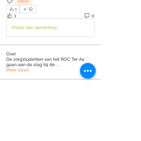
Admin
1
1
0
Plaats een opmerking...
Over
De zorgstudenten van het ROC Ter Aa
gaan aan de slag bij de
...
Meer lezen
leden
aniekreijnders
Volgen
aniekreijnders
87341
Volgen
87341
s.seuren
Volgen
s.seuren
Leonie Kerkhoffs
Volgen
Leonie Kerkhoffs