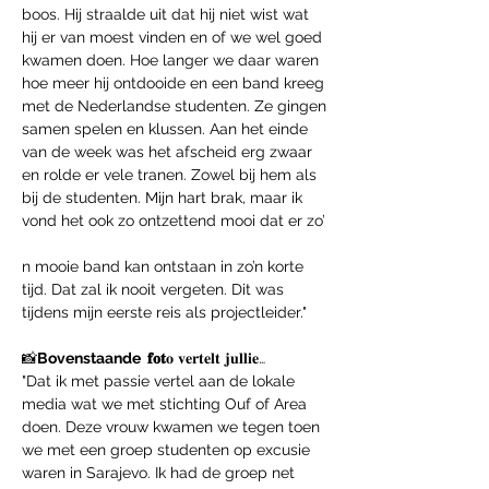
boos. Hij straalde uit dat hij niet wist wat 
hij er van moest vinden en of we wel goed 
kwamen doen. Hoe langer we daar waren 
hoe meer hij ontdooide en een band kreeg 
met de Nederlandse studenten. Ze gingen 
samen spelen en klussen. Aan het einde 
van de week was het afscheid erg zwaar 
en rolde er vele tranen. Zowel bij hem als 
bij de studenten. Mijn hart brak, maar ik 
vond het ook zo ontzettend mooi dat er zo’
n mooie band kan ontstaan in zo’n korte 
tijd. Dat zal ik nooit vergeten. Dit was 
tijdens mijn eerste reis als projectleider."
📸
Bovenstaande  𝐟𝐨𝐭
𝐨 𝐯𝐞𝐫𝐭𝐞𝐥𝐭 𝐣𝐮𝐥𝐥𝐢𝐞…
"Dat ik met passie vertel aan de lokale 
media wat we met stichting Ouf of Area 
doen. Deze vrouw kwamen we tegen toen 
we met een groep studenten op excusie 
waren in Sarajevo. Ik had de groep net 