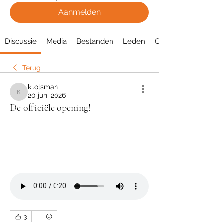
Aanmelden
Discussie
Media
Bestanden
Leden
Over
Terug
ki.olsman
20 juni 2026
ki.olsman
De officiële opening!
3