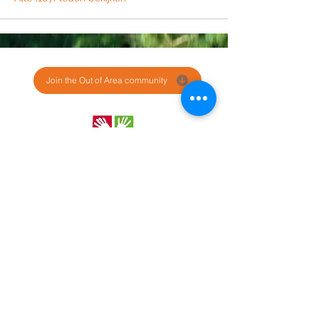
Join the Out of Area community
Stichting Out of Area
Geysselberg 41 5856BB Wellerlooi
T
+31 (0)6 135 22 589
E
info@outofarea.nl
KvK Ehv
17150251
Fiscaal nr
812144624
Rabobank NL48RABO
0132 7822 00
Purpose, Missie & Visie
Ons team
Verslag projectjaar