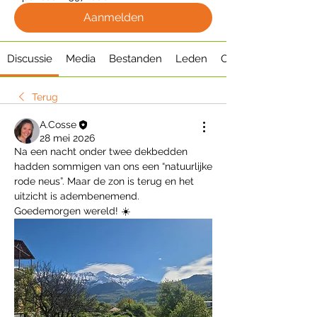
Aanmelden
Discussie
Media
Bestanden
Leden
Over
Terug
A.Cosse
28 mei 2026
Na een nacht onder twee dekbedden 
hadden sommigen van ons een “natuurlijke 
rode neus”. Maar de zon is terug en het 
uitzicht is adembenemend.
Goedemorgen wereld! ☀️