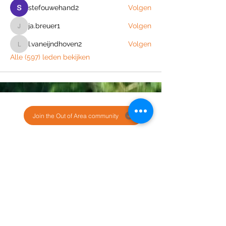
stefouwehand2
Volgen
ja.breuer1
Volgen
ja.breuer1
l.vaneijndhoven2
Volgen
l.vaneijndhoven2
Alle (597) leden bekijken
Join the Out of Area community
Stichting Out of Area
Geysselberg 41 5856BB Wellerlooi
T
+31 (0)6 135 22 589
E
info@outofarea.nl
KvK Ehv
17150251
Fiscaal nr
812144624