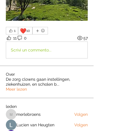
❤️
1
10
11
0
57
Scrivi un commento...
Over
De zorg clowns gaan instellingen,
ziekenhuizen, en scholen b
...
Meer lezen
leden
merlebroens
Volgen
merlebroens
Lucien van Heugten
Volgen