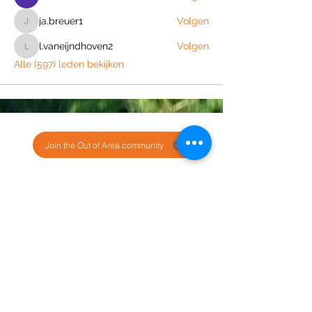
ja.breuer1
Volgen
ja.breuer1
l.vaneijndhoven2
Volgen
l.vaneijndhoven2
Alle (597) leden bekijken
Join the Out of Area community
Stichting Out of Area
Geysselberg 41 5856BB Wellerlooi
T
+31 (0)6 135 22 589
E
info@outofarea.nl
KvK Ehv
17150251
Fiscaal nr
812144624
Rabobank NL48RABO
0132 7822 00