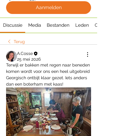
Aanmelden
Discussie
Media
Bestanden
Leden
Over
Terug
A.Cosse
25 mei 2026
Terwijl er bakken met regen naar beneden 
komen wordt voor ons een heel uitgebreid 
Georgisch ontbijt klaar gezet. Iets anders 
dan een boterham met kaas!