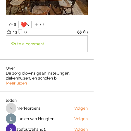
❤️
8
5
13
0
89
Write a comment...
Over
De zorg clowns gaan instellingen,
ziekenhuizen, en scholen b
...
Meer lezen
leden
merlebroens
Volgen
merlebroens
Lucien van Heugten
Volgen
stefouwehand2
Volgen