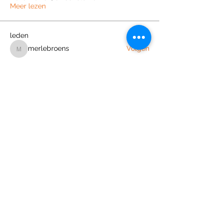
Meer lezen
leden
merlebroens
Volgen
merlebroens
Lucien van Heugten
Volgen
stefouwehand2
Volgen
ja.breuer1
Volgen
ja.breuer1
l.vaneijndhoven2
Volgen
l.vaneijndhoven2
Alle (597) leden bekijken
Join the Out of Area community