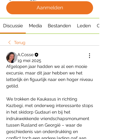
Aanmelden
Discussie
Media
Bestanden
Leden
Over
Terug
A.Cosse
19 mei 2025
Afgelopen jaar hadden we al een mooie 
excursie, maar dit jaar hebben we het 
letterlijk én figuurlijk naar een hoger niveau 
getild.
We trokken de Kaukasus in richting 
Kazbegi, met onderweg interessante stops 
in het skidorp Gudauri en bij het 
indrukwekkende vriendschapsmonument 
tussen Rusland en Georgië – waar de 
geschiedenis van onderdrukking en 
conflict toch een andere lading gaf aan 