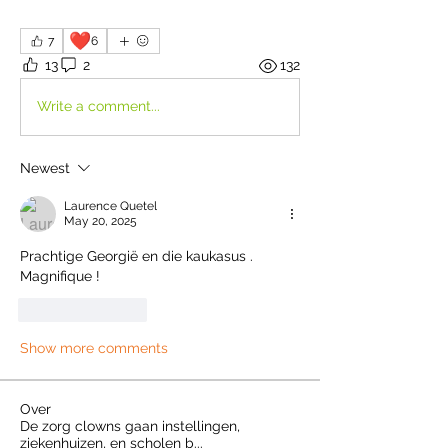
❤️
7
6
13
2
132
Write a comment...
Newest
Laurence Quetel
May 20, 2025
Prachtige Georgië en die kaukasus . 
Magnifique ! 
Like
Reply
Show more comments
Over
De zorg clowns gaan instellingen,
ziekenhuizen, en scholen b
...