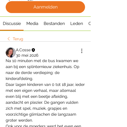
Aanmelden
Discussie
Media
Bestanden
Leden
Over
Terug
A.Cosse
30 mei 2026
Na 10 minuten met de bus kwamen we 
aan bij een splinternieuw ziekenhuis. Op 
naar de derde verdieping: de 
kinderafdeling.
Daar lagen kinderen van 0 tot 18 jaar, ieder 
met een eigen verhaal, maar allemaal 
even blij met een beetje afleiding, 
aandacht en plezier. De gangen vulden 
zich met spel, muziek, grapjes en 
voorzichtige glimlachen die langzaam 
groter werden.
Ook voor de moeders werd het even een 