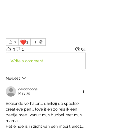
❤️
0
3
3
1
64
Write a comment...
Newest
gerddhooge
May 30
Boeiende verhalen... dankzij de speelse, 
creatieve pen .. love it en zo reis ik een 
beetje mee.. vanuit mijn bubbel met mijn 
mama.
Het einde is in zicht van een mooi traject.... 