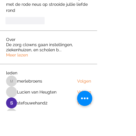
met de rode neus op strooide jullie liefde 
rond
Like
Reply
Over
De zorg clowns gaan instellingen,
ziekenhuizen, en scholen b
...
Meer lezen
leden
merlebroens
Volgen
merlebroens
Lucien van Heugten
Volgen
stefouwehand2
Volgen
ja.breuer1
Volgen
ja.breuer1
l.vaneijndhoven2
Volgen
l.vaneijndhoven2
Alle (597) leden bekijken