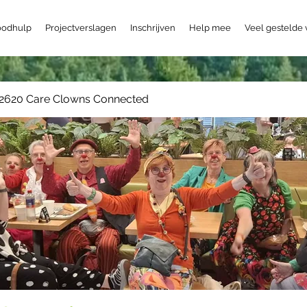
odhulp
Projectverslagen
Inschrijven
Help mee
Veel gestelde
2620 Care Clowns Connected