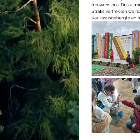
trouwens ook. Dus al m
Straks vertrekken we ri
Kaukasusgebergte en he