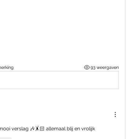
merking
93 weergaven
mooi verslag 🎶🤸🏻 allemaal blij en vrolijk 