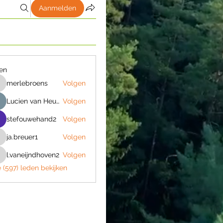
Aanmelden
en
merlebroens
Volgen
erlebroens
Lucien van Heugten
Volgen
stefouwehand2
Volgen
ja.breuer1
Volgen
a.breuer1
l.vaneijndhoven2
Volgen
.vaneijndhoven2
e (597) leden bekijken