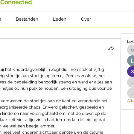
 Connected
a
Bestanden
Leden
Over
led
m
j het kinderdagverblijf in Zughdidi. Een stuk of vijftig 
ig stoeltje aan stoeltje op een rij. Precies zoals wij het 
j was de begeleiding behoorlijk streng en werd er alles aan 
j
netjes op hun plek te houden. Een uitdaging dus voor de 
l
 verdwenen de stoeltjes aan de kant en veranderde het 
All
 georganiseerde chaos. Er werd gelachen, gespeeld en 
kinderen naar voren gehaald om met de clown op de 
daar zelf niet altijd zin in hadden, omdat de leiding dat 
n we wel een beetje jammer.
n heel veel kinderen zichtbaar genoten, en de clowns 