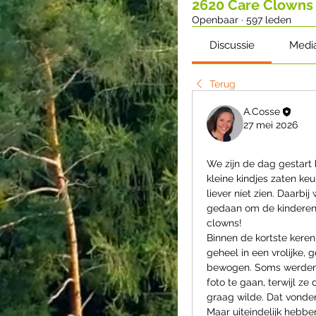
2620 Care Clowns
Openbaar
·
597 leden
Discussie
Medi
Terug
A.Cosse
27 mei 2026
We zijn de dag gestart bi
kleine kindjes zaten keur
liever níet zien. Daarbi
gedaan om de kinderen 
clowns!
Binnen de kortste keren
geheel in een vrolijke,
bewogen. Soms werden 
foto te gaan, terwijl ze 
graag wilde. Dat vonde
Maar uiteindelijk hebbe