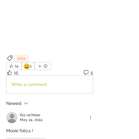
2024
😀
14
1
15
5
Write a comment...
Newest
Ria vd Meer
May 24, 2024
Mooie foto,s !