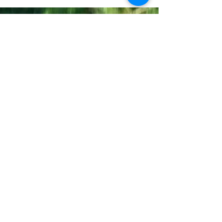
Join the Out of Area community
Stichting Out of Area
Geysselberg 41 5856BB Wellerlooi
T
+31 (0)6 135 22 589
E
info@outofarea.nl
KvK Ehv
17150251
Fiscaal nr
812144624
Rabobank NL48RABO
0132 7822 00
Purpose, Missie & Visie
Ons team
Verslag projectjaar
Betalingsbeleid
Ongevallenverzekering