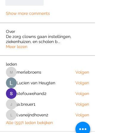
Like
Reply
Show more comments
Over
De zorg clowns gaan instellingen,
ziekenhuizen, en scholen b
...
Meer lezen
leden
merlebroens
Volgen
merlebroens
Lucien van Heugten
Volgen
stefouwehand2
Volgen
ja.breuer1
Volgen
ja.breuer1
l.vaneijndhoven2
Volgen
l.vaneijndhoven2
Alle (597) leden bekijken