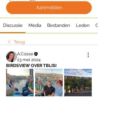
Aanmelden
Discussie
Media
Bestanden
Leden
Over
Terug
A.Cosse
23 mei 2024
BIRDSVIEW OVER TBLISI