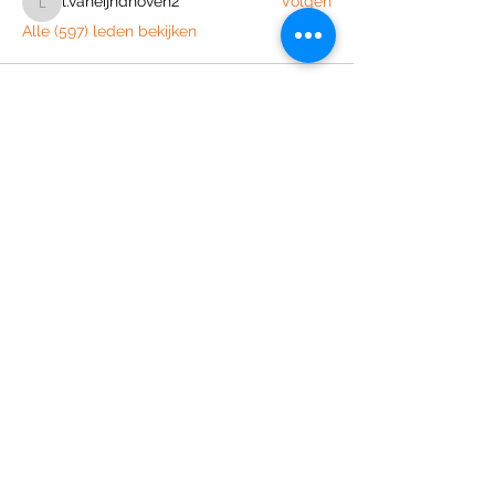
l.vaneijndhoven2
Volgen
l.vaneijndhoven2
Alle (597) leden bekijken
Join the Out of Area community
Stichting Out of Area
Geysselberg 41 5856BB Wellerlooi
T
+31 (0)6 135 22 589
E
info@outofarea.nl
KvK Ehv
17150251
Fiscaal nr
812144624
Rabobank NL48RABO
0132 7822 00
Purpose, Missie & Visie
Ons team