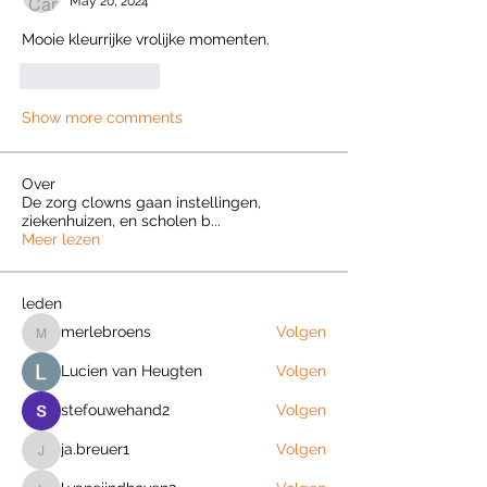
May 20, 2024
Mooie kleurrijke vrolijke momenten. 
Like
Reply
Show more comments
Over
De zorg clowns gaan instellingen,
ziekenhuizen, en scholen b
...
Meer lezen
leden
merlebroens
Volgen
merlebroens
Lucien van Heugten
Volgen
stefouwehand2
Volgen
ja.breuer1
Volgen
ja.breuer1