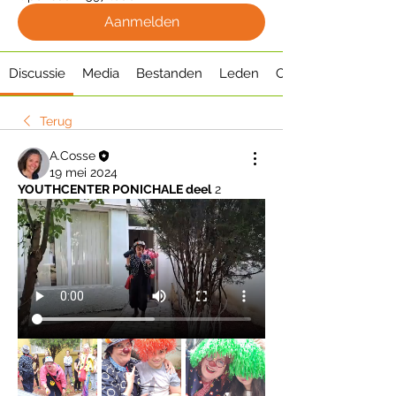
Aanmelden
Discussie
Media
Bestanden
Leden
Over
Terug
A.Cosse
19 mei 2024
YOUTHCENTER PONICHALE deel
 2