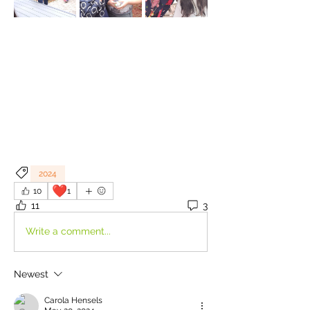
2024
❤️
10
1
11
3
Write a comment...
Newest
Carola Hensels