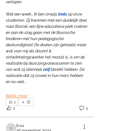
verlopen.
Wat een week… ik ben onwijs 
trots
 op onze 
studenten. Zij kwamen met een duidelijk doel 
naar Bosnië: een fijne educatieve plek creëren 
en aan de slag gaan met de Bosnische 
kinderen met hun pedagogische 
deskundigheid. De doelen zijn gehaald, maar 
wat voor mij als docent & 
ontwikkelingswerker het mooist is, is om de 
realisatie bij deze jongvolwassenen te zien 
van wat zij allemaal 
zelf
 bereikt hebben. De 
realisatie dat zij zoveel in hun mars hebben 
en nu veel…
Bekijk meer
1
1
1
b.vu
16 november 2024
b.vu