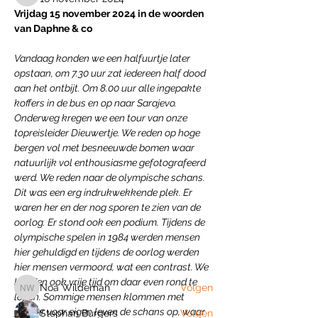
Vrijdag 15 november 2024 in de woorden 
van Daphne & co
Vandaag konden we een halfuurtje later 
opstaan, om 7.30 uur zat iedereen half dood 
aan het ontbijt. Om 8.00 uur alle ingepakte 
koffers in de bus en op naar Sarajevo. 
Onderweg kregen we een tour van onze 
topreisleider Dieuwertje. We reden op hoge 
bergen vol met besneeuwde bomen waar 
natuurlijk vol enthousiasme gefotografeerd 
werd. We reden naar de olympische schans. 
Over
Dit was een erg indrukwekkende plek. Er 
BACK OFFICE STICHTING OUT OF AREA
waren her en der nog sporen te zien van de 
Geyselberg 41, 5856 BB Wel
...
oorlog. Er stond ook een podium. Tijdens de 
Meer lezen
olympische spelen in 1984 werden mensen 
hier gehuldigd en tijdens de oorlog werden 
hier mensen vermoord, wat een contrast. We 
leden
hadden ook vrije tijd om daar even rond te 
Noa Wildeman
Volgen
Noa Wildeman
lopen. Sommige mensen klommen met 
gevaar voor eigen leven de schans op, waar 
Stephan Burgers
Volgen