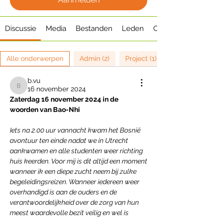
Discussie
Media
Bestanden
Leden
Over
Alle onderwerpen
Admin (2)
Project (1)
b.vu
16 november 2024
b.vu
Zaterdag 16 november 2024 in de 
woorden van Bao-Nhi
Iets na 2.00 uur vannacht kwam het Bosnië 
avontuur ten einde nadat we in Utrecht 
aankwamen en alle studenten weer richting 
huis keerden. Voor mij is dit altijd een moment 
wanneer ik een diepe zucht neem bij zulke 
begeleidingsreizen. Wanneer iedereen weer 
overhandigd is aan de ouders en de 
verantwoordelijkheid over de zorg van hun 
meest waardevolle bezit veilig en wel is 